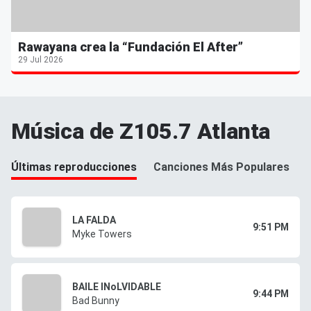
Rawayana crea la “Fundación El After”
29 Jul 2026
Música de Z105.7 Atlanta
Últimas reproducciones
Canciones Más Populares
LA FALDA
9:51 PM
Myke Towers
BAILE INoLVIDABLE
9:44 PM
Bad Bunny