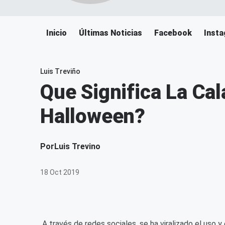
Inicio
Últimas Noticias
Facebook
Inst
Luis Treviño
Que Significa La Ca
Halloween?
Por
Luis Trevino
18 Oct 2019
A través de redes sociales, se ha viralizado el uso y 