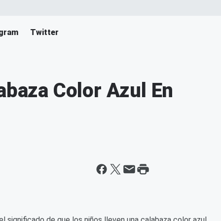
agram
Twitter
labaza Color Azul En
el significado de que los niños lleven una calabaza color azul